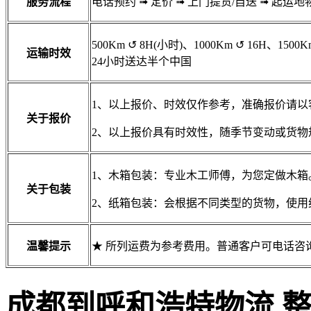
服务流程
电话预约
➟
定价
➟
上门提货/自送
➟
起运地
500Km
↺
8H(小时)、1000Km
↺
16H、1500K
运输时效
24小时送达半个中国
1、以上报价、时效仅作参考，准确报价请以
关于报价
2、以上报价具有时效性，随季节变动或货物
1、木箱包装：专业木工师傅，为您定做木箱
关于包装
2、纸箱包装：会根据不同类型的货物，使用
温馨提示
★ 所列运费为参考费用。普通客户可电话咨
成都到呼和浩特物流 